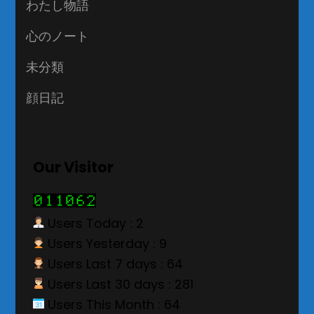
わたし物語
心のノート
未分類
顔日記
Our Visitor
Users Today : 2
Users Yesterday : 9
Users Last 7 days : 64
Users Last 30 days : 281
Users This Month : 64