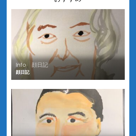
シ
ョ
ン
Info
、
顔日記
顔日記