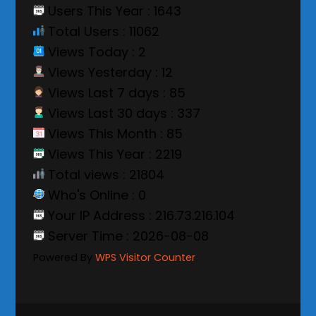
Users This Year : 1643
Total Users : 11062
Views Today : 2
Views Yesterday : 12
Views Last 7 days : 85
Views Last 30 days : 337
Views This Month : 85
Views This Year : 2219
Total views : 21804
Who's Online : 0
Your IP Address : 216.73.216.104
Server Time : 2026-08-08
Powered By
WPS Visitor Counter