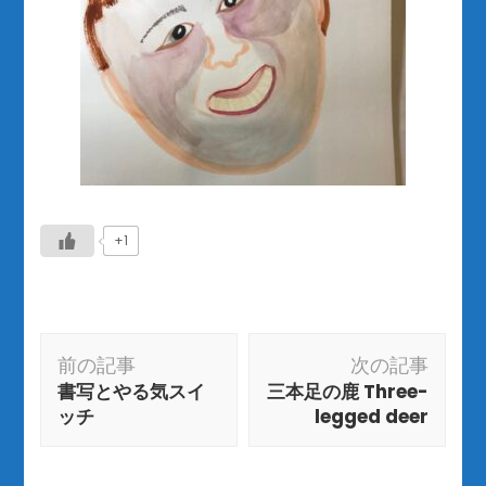
+1
投
前の記事
次の記事
稿
書写とやる気スイ
三本足の鹿 Three-
ナ
ッチ
legged deer
ビ
ゲ