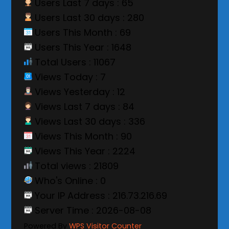
Users Last 7 days : 65
Users Last 30 days : 280
Users This Month : 69
Users This Year : 1648
Total Users : 11067
Views Today : 7
Views Yesterday : 12
Views Last 7 days : 84
Views Last 30 days : 336
Views This Month : 90
Views This Year : 2224
Total views : 21809
Who's Online : 0
Your IP Address : 216.73.216.69
Server Time : 2026-08-08
Powered By
WPS Visitor Counter